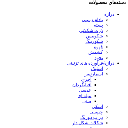
دسته‌های محصولات
دراژه
بادام زمینی
پسته
ذرت شکلاتی
شکوبیس
شکورینگ
قهوه
کشمش
نخود
دراژه/فرآورده های تزئینی
استیک
اسمارتیس
آجری
آفتابگردان
عدسی
میله ای
مینی
اشکی
چیپسی
دراپ دورنگ
شکلات شکل دار