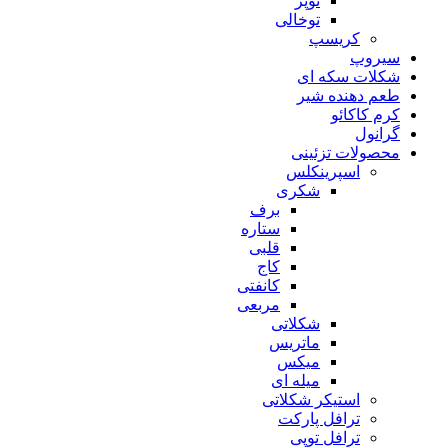
توپر
توخالی
کریسپ
سیروپ
شکلات سکه ای
طعم دهنده شیر
کرم کاکائو
گرانول
محصولات تزئینی
اسپرینکلس
شکری
برف
ستاره
قلبی
کاج
کانفتی
مربعی
شکلاتی
ماتریس
میکس
میله ای
استیکر شکلاتی
ترافل پارکت
ترافل توپی