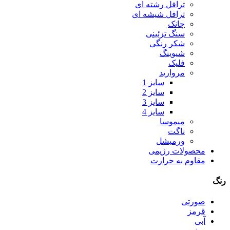
ترافل رشته ای
ترافل شیشه ای
چانک
سنگ تزئینی
شکر رنگی
شیوینگ
فلیک
مروارید
سایز 1
سایز 2
سایز 3
سایز 4
میموسا
ناگت
ورمیشل
محصولات رژیمی
مقاوم به حرارت
رنگ
صورتی
قرمز
آبی