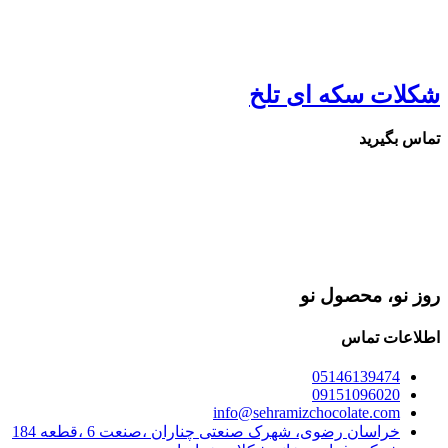
شکلات سکه ای تلخ
تماس بگیرید
روز نو، محصول نو
اطلاعات تماس
05146139474
09151096020
info@sehramizchocolate.com
خراسان رضوی، شهرک صنعتی چناران ،صنعت 6 ،قطعه 184