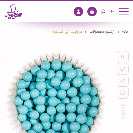
Fa
خانه
آرشیو محصولات
مروارید آبی (سایز2)