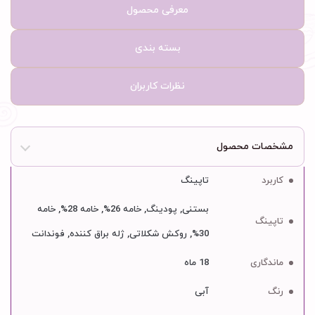
معرفی محصول
بسته بندی
نظرات کاربران
مشخصات محصول
کاربرد
تاپینگ
بستنی, پودینگ, خامه 26%, خامه 28%, خامه
تاپینگ
30%, روکش شکلاتی, ژله براق کننده, فوندانت
ماندگاری
18 ماه
رنگ
آبی