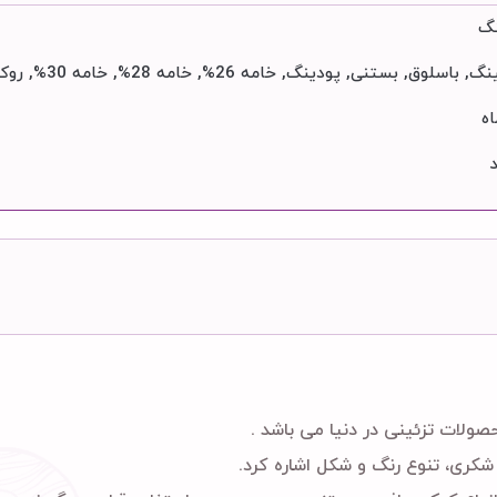
نگ
لوق, بستنی, پودینگ, خامه 26%, خامه 28%, خامه 30%, روکش شکلاتی, ژله براق کننده, فوندانت
ولات تزئینی در دنیا می باشد .
کری، تنوع رنگ و شکل اشاره کرد.