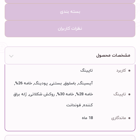
بسته بندی
نظرات کاربران
مشخصات محصول
کاربرد
تاپینگ
آیسینگ, باسلوق, بستنی, پودینگ, خامه 26%,
تاپینگ
خامه 28%, خامه 30%, روکش شکلاتی, ژله براق
کننده, فوندانت
ماندگاری
18 ماه