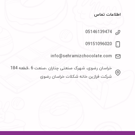
اطلاعات تماس
05146139474
09151096020
info@sehramizchocolate.com
خراسان رضوی، شهرک صنعتی چناران ،صنعت 6 ،قطعه 184
شرکت فرازین خانه شکلات خراسان رضوی