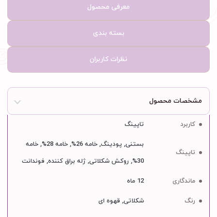
معرفی محصول
بسته بندی
نظرات کاربران
مشخصات محصول
کاربرد
تاپینگ
بستنی, پودینگ, خامه 26%, خامه 28%, خامه
تاپینگ
30%, روکش شکلاتی, ژله براق کننده, فوندانت
ماندگاری
12 ماه
رنگ
شکلاتی, قهوه ای