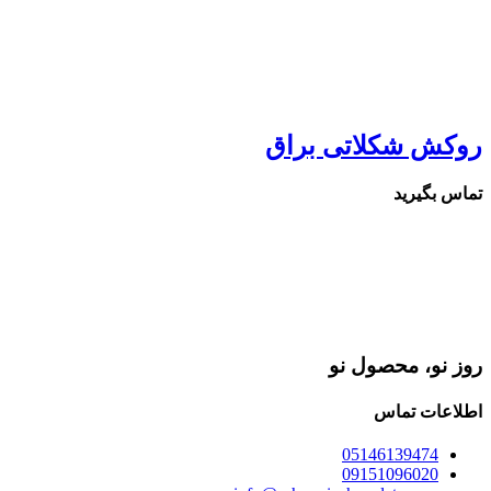
روکش شکلاتی براق
تماس بگیرید
روز نو، محصول نو
اطلاعات تماس
05146139474
09151096020