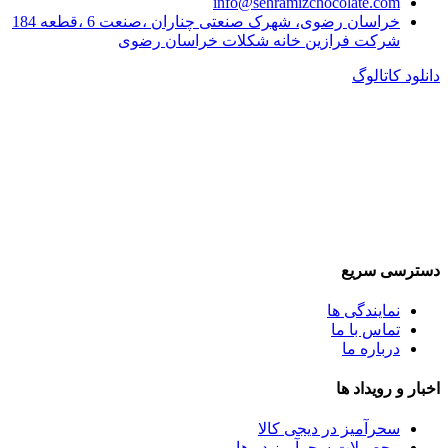
info@sehramizchocolate.com
خراسان رضوی، شهرک صنعتی چناران ،صنعت 6 ،قطعه 184
شرکت فرازین خانه شکلات خراسان رضوی
دانلود کاتالوگ
دسترسی سریع
نمایندگی ها
تماس با ما
درباره ما
اخبار و رویداد ها
سحرآمیز در دیجی کالا
محصولات سحرآمیز در هایپرمی