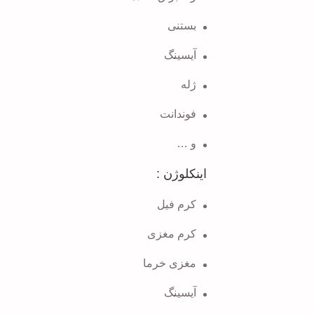
بستنی
آیسینگ
ژله
فوندانت
و …
اینکلوژن :
کرم فیل
کرم مغزی
مغزی خرما
آیسینگ